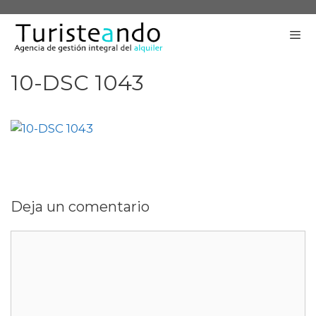
Saltar
al
contenido
10-DSC 1043
Me
Deja un comentario
Comentario