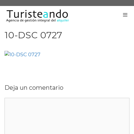
Saltar
al
contenido
10-DSC 0727
Me
Deja un comentario
Comentario