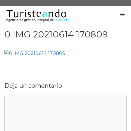
Saltar
al
contenido
0 IMG 20210614 170809
Me
Deja un comentario
Comentario